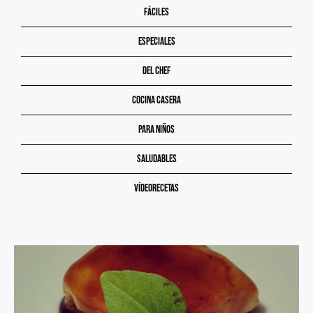
Fáciles
Especiales
Del chef
Cocina casera
Para niños
Saludables
Vídeorecetas