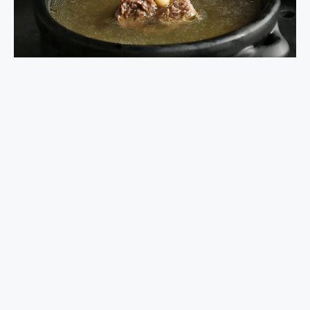
Caldo de carne reconstituyente
Con la llegada de las bajas temperaturas nos apetecen más
platos calientes. Hoy te contamos cómo preparar de forma
sencilla un caldo de ternera casero. ¡Está delicioso!