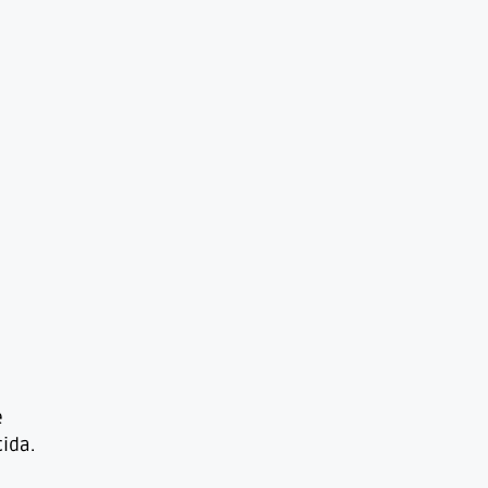
e
ida.