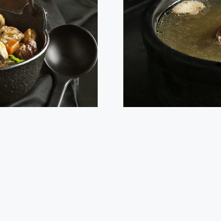
nera
Caldo de 
 plato tradicional de carne de
Con la llegada de las bajas t
 tierna y con un gran sabor.
te contamos cómo preparar de