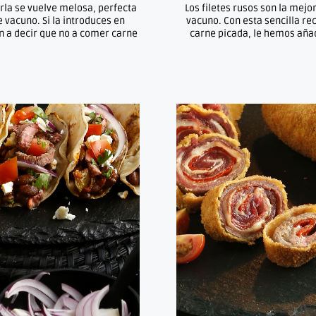
arla se vuelve melosa, perfecta
Los filetes rusos son la mej
 vacuno. Si la introduces en
vacuno. Con esta sencilla re
án a decir que no a comer carne
carne picada, le hemos aña