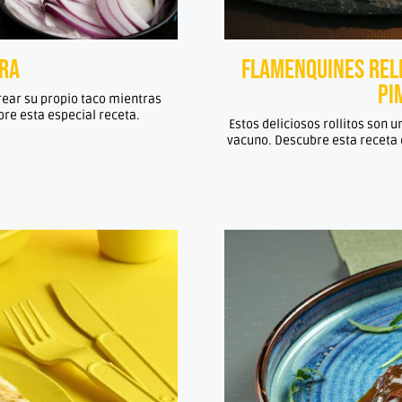
era
Flamenquines rell
pi
crear su propio taco mientras
re esta especial receta.
Estos deliciosos rollitos son 
vacuno. Descubre esta receta d