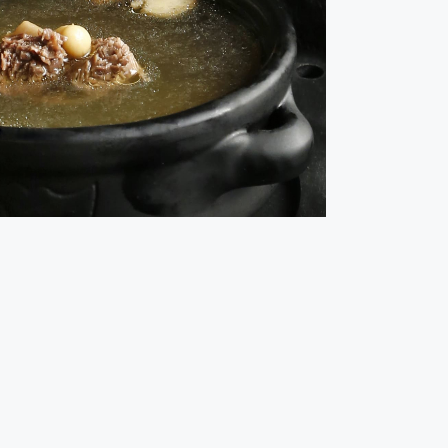
carne reconstituyente
emperaturas nos apetecen más platos calientes. Hoy
 forma sencilla un caldo de ternera casero. ¡Está
delicioso!