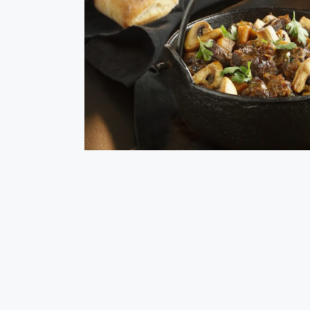
Estofado de ter
Hoy te mostramos cómo preparar a fuego lento este
vacuno. Su resultado te encantará: carne muuuy