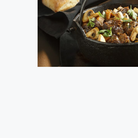
Estofado de ter
Hoy te mostramos cómo preparar a fuego lento este
vacuno. Su resultado te encantará: carne muuuy