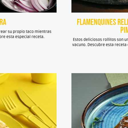
era
Flamenquines rell
pi
crear su propio taco mientras
re esta especial receta.
Estos deliciosos rollitos son 
vacuno. Descubre esta receta d