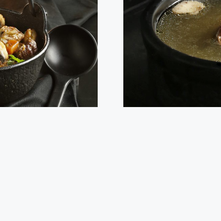
nera
Caldo de 
 plato tradicional de carne de
Con la llegada de las bajas t
 tierna y con un gran sabor.
te contamos cómo preparar de