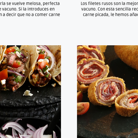
arla se vuelve melosa, perfecta
Los filetes rusos son la mej
 vacuno. Si la introduces en
vacuno. Con esta sencilla re
án a decir que no a comer carne
carne picada, le hemos aña