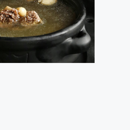
carne reconstituyente
emperaturas nos apetecen más platos calientes. Hoy
 forma sencilla un caldo de ternera casero. ¡Está
delicioso!