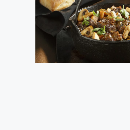
Estofado de ter
Hoy te mostramos cómo preparar a fuego lento este
vacuno. Su resultado te encantará: carne muuuy