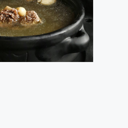
carne reconstituyente
emperaturas nos apetecen más platos calientes. Hoy
 forma sencilla un caldo de ternera casero. ¡Está
delicioso!