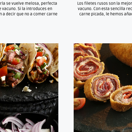
arla se vuelve melosa, perfecta
Los filetes rusos son la mej
 vacuno. Si la introduces en
vacuno. Con esta sencilla re
án a decir que no a comer carne
carne picada, le hemos aña