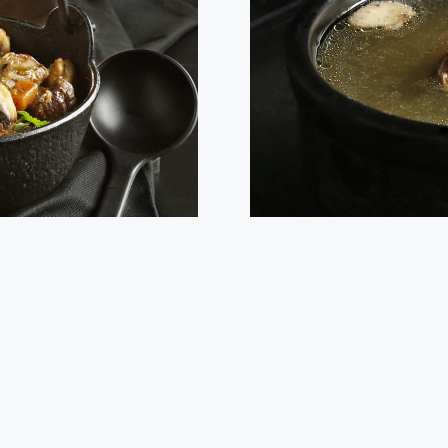
nera
Caldo de 
 plato tradicional de carne de
Con la llegada de las bajas t
 tierna y con un gran sabor.
te contamos cómo preparar de