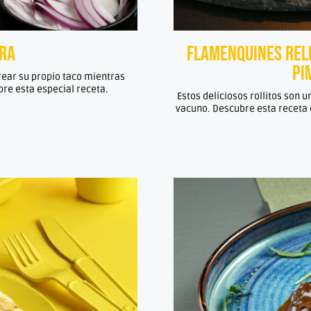
era
Flamenquines rell
pi
crear su propio taco mientras
re esta especial receta.
Estos deliciosos rollitos son 
vacuno. Descubre esta receta d