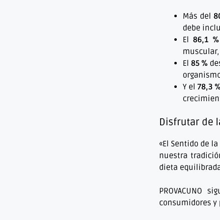
Más del
8
debe inclu
El
86,1 %
muscular,
El
85 %
des
organismo
Y el
78,3 
crecimient
Disfrutar de 
«El Sentido de l
nuestra tradici
dieta equilibrad
PROVACUNO sigu
consumidores y p