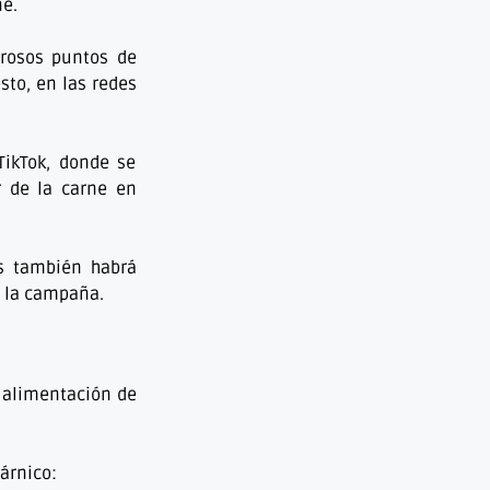
ne.
erosos puntos de
sto, en las redes
TikTok, donde se
r de la carne en
es también habrá
e la campaña.
a alimentación de
árnico: